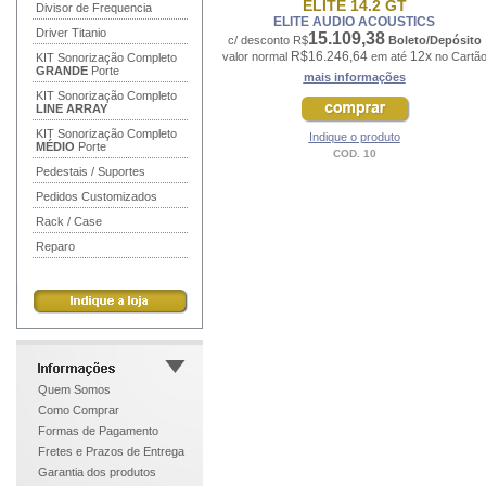
ELITE 14.2 GT
Divisor de Frequencia
ELITE AUDIO ACOUSTICS
Driver Titanio
15.109,38
c/ desconto R$
Boleto/Depósito
R$16.246,64
12x
valor normal
em até
no Cartã
KIT Sonorização Completo
GRANDE
Porte
mais informações
KIT Sonorização Completo
LINE ARRAY
KIT Sonorização Completo
Indique o produto
MÉDIO
Porte
COD. 10
Pedestais / Suportes
Pedidos Customizados
Rack / Case
Reparo
Quem Somos
Como Comprar
Formas de Pagamento
Fretes e Prazos de Entrega
Garantia dos produtos