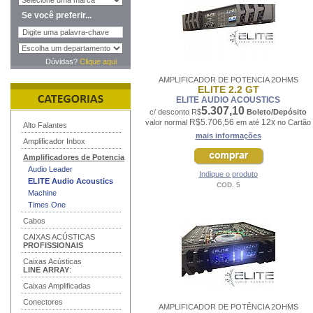
Se você preferir...
Dúvidas?
Clique aqui
AMPLIFICADOR DE POTENCIA 2OHMS
ELITE 2.2 GT
ELITE AUDIO ACOUSTICS
5.307,10
c/ desconto R$
Boleto/Depósito
R$5.706,56
12x
valor normal
em até
no Cartão
Alto Falantes
mais informações
Amplificador Inbox
Amplificadores de Potencia
Audio Leader
Indique o produto
ELITE Audio Acoustics
COD. 5
Machine
Times One
Cabos
CAIXAS ACÚSTICAS
PROFISSIONAIS
Caixas Acústicas
LINE ARRAY
:
Caixas Amplificadas
Conectores
AMPLIFICADOR DE POTÊNCIA 2OHMS