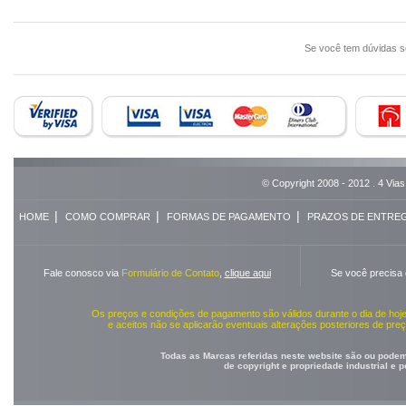
Se você tem dúvidas 
© Copyright 2008 - 2012 . 4 Vias
|
|
|
HOME
COMO COMPRAR
FORMAS DE PAGAMENTO
PRAZOS DE ENTRE
Fale conosco via
Formulário de Contato
,
clique aqui
Se você precisa
Os preços e condições de pagamento são válidos durante o dia de ho
e aceitos não se aplicarão eventuais alterações posteriores de pr
Todas as Marcas referidas neste website são ou podem 
de copyright e propriedade industrial e 