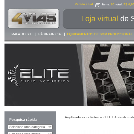
Pedido atual
itens:
00
total:
R$ 0,0
Loja virtual
de 
|
|
MAPA DO SITE
PÁGINA INICIAL
EQUIPAMENTOS DE SOM PROFISSIONAL
Amplificadores de Potencia
/
ELITE Audio Acousti
Pesquisa rápida