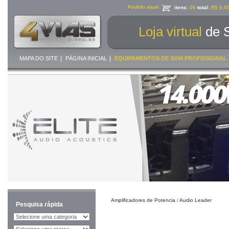
Pedido atual
itens:
00
total:
R$ 0,0
Loja virtual
de 
|
|
MAPA DO SITE
PÁGINA INICIAL
EQUIPAMENTOS DE SOM PROFISSIONAL
Amplificadores de Potencia
/
Audio Leader
Pesquisa rápida