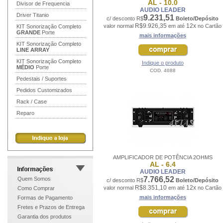
AL - 10.0
Divisor de Frequencia
AUDIO LEADER
Driver Titanio
9.231,51
c/ desconto R$
Boleto/Depósito
R$9.926,35
12x
valor normal
em até
no Cartão
KIT Sonorização Completo
GRANDE
Porte
mais informações
KIT Sonorização Completo
LINE ARRAY
KIT Sonorização Completo
Indique o produto
MÉDIO
Porte
COD. 4088
Pedestais / Suportes
Pedidos Customizados
Rack / Case
Reparo
AMPLIFICADOR DE POTÊNCIA 2OHMS
AL - 6.4
AUDIO LEADER
7.766,52
Quem Somos
c/ desconto R$
Boleto/Depósito
R$8.351,10
12x
valor normal
em até
no Cartão
Como Comprar
mais informações
Formas de Pagamento
Fretes e Prazos de Entrega
Garantia dos produtos