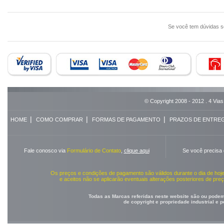
Se você tem dúvidas 
© Copyright 2008 - 2012 . 4 Vias
|
|
|
HOME
COMO COMPRAR
FORMAS DE PAGAMENTO
PRAZOS DE ENTRE
Fale conosco via
Formulário de Contato
,
clique aqui
Se você precisa
Os preços e condições de pagamento são válidos durante o dia de ho
e aceitos não se aplicarão eventuais alterações posteriores de pr
Todas as Marcas referidas neste website são ou podem 
de copyright e propriedade industrial e 