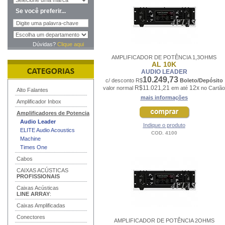
Se você preferir...
Dúvidas?
Clique aqui
AMPLIFICADOR DE POTÊNCIA 1,3OHMS
AL 10K
AUDIO LEADER
10.249,73
c/ desconto R$
Boleto/Depósito
R$11.021,21
12x
valor normal
em até
no Cartão
Alto Falantes
mais informações
Amplificador Inbox
Amplificadores de Potencia
Audio Leader
Indique o produto
ELITE Audio Acoustics
COD. 4100
Machine
Times One
Cabos
CAIXAS ACÚSTICAS
PROFISSIONAIS
Caixas Acústicas
LINE ARRAY
:
Caixas Amplificadas
Conectores
AMPLIFICADOR DE POTÊNCIA 2OHMS