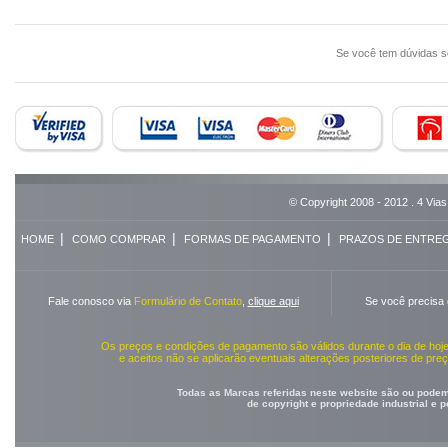
Se você tem dúvidas 
© Copyright 2008 - 2012 . 4 Vias
|
|
|
HOME
COMO COMPRAR
FORMAS DE PAGAMENTO
PRAZOS DE ENTRE
Fale conosco via
Formulário de Contato
,
clique aqui
Se você precisa
Os preços e condições de pagamento são válidos durante o dia de ho
e aceitos não se aplicarão eventuais alterações posteriores de pr
Todas as Marcas referidas neste website são ou podem 
de copyright e propriedade industrial e 