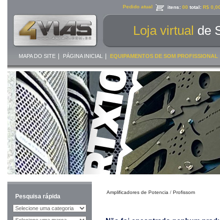
Pedido atual
itens:
00
total:
R$ 0,0
Loja virtual
de 
|
|
MAPA DO SITE
PÁGINA INICIAL
EQUIPAMENTOS DE SOM PROFISSIONAL
Amplificadores de Potencia
/
Profissom
Pesquisa rápida