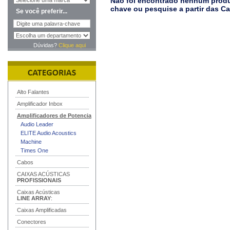
Não foi encontrado nenhum produt
chave ou pesquise a partir das C
Se você preferir...
Dúvidas?
Clique aqui
Alto Falantes
Amplificador Inbox
Amplificadores de Potencia
Audio Leader
ELITE Audio Acoustics
Machine
Times One
Cabos
CAIXAS ACÚSTICAS
PROFISSIONAIS
Caixas Acústicas
LINE ARRAY
:
Caixas Amplificadas
Conectores