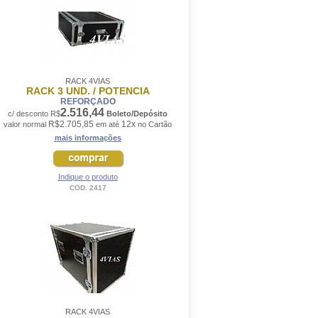
RACK 4VIAS
RACK 3 UND. / POTENCIA
REFORÇADO
2.516,44
c/ desconto R$
Boleto/Depósito
R$2.705,85
12x
valor normal
em até
no Cartão
mais informações
Indique o produto
COD. 2417
RACK 4VIAS