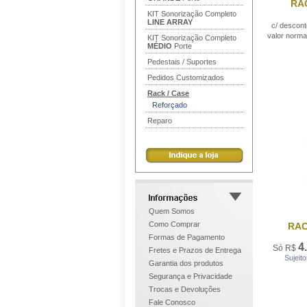
RAC
KIT Sonorização Completo
LINE ARRAY
c/ descon
valor norma
KIT Sonorização Completo
MÉDIO
Porte
Pedestais / Suportes
Pedidos Customizados
Rack / Case
Reforçado
Reparo
Quem Somos
Como Comprar
RAC
Formas de Pagamento
4
Só R$
Fretes e Prazos de Entrega
Sujeit
Garantia dos produtos
Segurança e Privacidade
Trocas e Devoluções
Fale Conosco