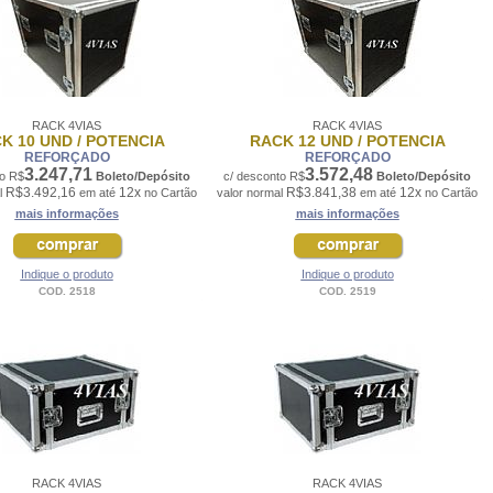
RACK 4VIAS
RACK 4VIAS
K 10 UND / POTENCIA
RACK 12 UND / POTENCIA
REFORÇADO
REFORÇADO
3.247,71
3.572,48
to R$
Boleto/Depósito
c/ desconto R$
Boleto/Depósito
R$3.492,16
12x
R$3.841,38
12x
l
em até
no Cartão
valor normal
em até
no Cartão
mais informações
mais informações
Indique o produto
Indique o produto
COD. 2518
COD. 2519
RACK 4VIAS
RACK 4VIAS