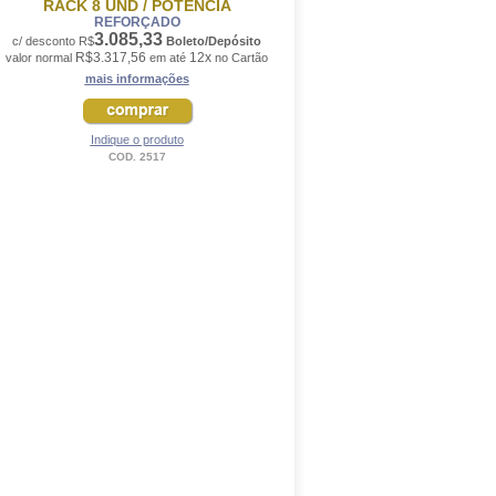
RACK 8 UND / POTENCIA
REFORÇADO
3.085,33
c/ desconto R$
Boleto/Depósito
R$3.317,56
12x
valor normal
em até
no Cartão
mais informações
Indique o produto
COD. 2517