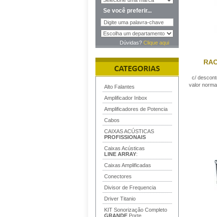
Se você preferir...
Dúvidas?
Clique aqui
RAC
c/ descon
valor norma
Alto Falantes
Amplificador Inbox
Amplificadores de Potencia
Cabos
CAIXAS ACÚSTICAS
PROFISSIONAIS
Caixas Acústicas
LINE ARRAY
:
Caixas Amplificadas
Conectores
Divisor de Frequencia
Driver Titanio
KIT Sonorização Completo
GRANDE
Porte