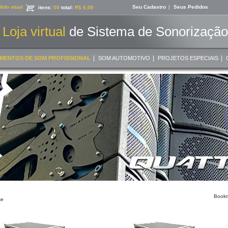
ido atual
Seu Cadastro
|
Seus Pedidos
itens:
00
total:
R$ 0,00
Loja virtual
de Sistema de Sonorização 
|
|
|
MENTOS DE SOM PROFISSIONAL
SOM AUTOMOTIVO
PROJETOS ESPECIAIS
se