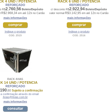
K 4 UND / POTENCIA
RACK 6 UND / POTENCIA
REFORÇADO
REFORÇADO
2.760,56
2.922,94
to R$
Boleto/Depósito
c/ desconto R$
Boleto/Depósito
R$2.968,34
12x
R$3.142,95
12x
l
em até
no Cartão
valor normal
em até
no Cartão
mais informações
mais informações
Indique o produto
Indique o produto
COD. 2515
COD. 2516
RACK 4VIAS
K 14 UND / POTENCIA
REFORÇADO
.190
,60
Sujeito a confirmação
o a confirmação através do email
4vias@4vias.com.br
mais informações