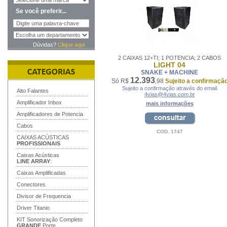
Se você preferir...
Dúvidas?
Clique aqui
2 CAIXAS 12+TI; 1 POTENCIA; 2 CABOS
LIGHT 04
SNAKE + MACHINE
12.393
Só R$
,98
Sujeito a confirmaçã
Sujeito a confirmação através do email
Alto Falantes
4vias@4vias.com.br
Amplificador Inbox
mais informações
Amplificadores de Potencia
Cabos
COD. 1747
CAIXAS ACÚSTICAS
PROFISSIONAIS
Caixas Acústicas
LINE ARRAY
:
Caixas Amplificadas
Conectores
Divisor de Frequencia
Driver Titanio
KIT Sonorização Completo
GRANDE
Porte