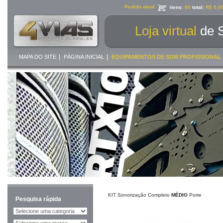
Pedido atual
itens:
00
total:
R$ 0,0
Loja virtual
de 
|
|
MAPA DO SITE
PÁGINA INICIAL
EQUIPAMENTOS DE SOM PROFISSIONAL
KIT Sonorização Completo
MÉDIO
Porte
Pesquisa rápida