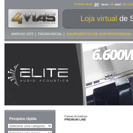
Pedido atual
itens:
00
total:
R$ 0,0
Loja virtual
de 
|
|
MAPA DO SITE
PÁGINA INICIAL
EQUIPAMENTOS DE SOM PROFISSIONAL
Caixas Acústicas
Pesquisa rápida
PREMIUM LINE