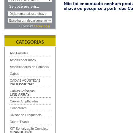
Não foi encontrado nenhum produt
Se você preferir...
chave ou pesquise a partir das C
Dúvidas?
Clique aqui
Alto Falantes
Amplificador Inbox
Amplificadores de Potencia
Cabos
CAIXAS ACÚSTICAS
PROFISSIONAIS
Caixas Acústicas
LINE ARRAY
:
Caixas Amplificadas
Conectores
Divisor de Frequencia
Driver Titanio
KIT Sonorização Completo
GRANDE
Porte