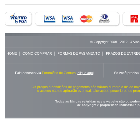
© Copyright 2008 - 2012 . 4 Vias
|
|
|
HOME
COMO COMPRAR
FORMAS DE PAGAMENTO
PRAZOS DE ENTRE
Fale conosco via
Formulário de Contato
,
clique aqui
Se você precisa
Os preços e condições de pagamento são válidos durante o dia de ho
e aceitos não se aplicarão eventuais alterações posteriores de pr
Todas as Marcas referidas neste website são ou podem 
de copyright e propriedade industrial e 