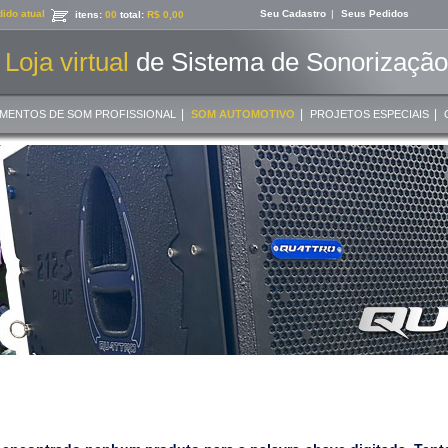
ido atual
Seu Cadastro
|
Seus Pedidos
itens:
00
total:
R$ 0,00
Loja virtual
de Sistema de Sonorização 
|
|
|
MENTOS DE SOM PROFISSIONAL
SOM AUTOMOTIVO
PROJETOS ESPECIAIS