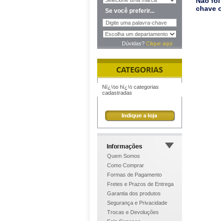
Não foi
chave o
Se você preferir...
Dúvidas?
Clique aqui
Nï¿½o hï¿½ categorias
cadastradas
Quem Somos
Como Comprar
Formas de Pagamento
Fretes e Prazos de Entrega
Garantia dos produtos
Segurança e Privacidade
Trocas e Devoluções