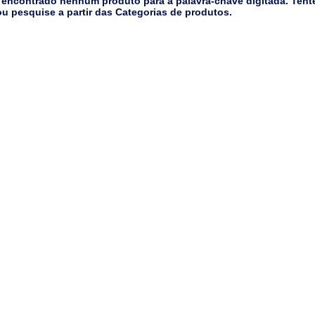
 encontrado nenhum produto para a palavra-chave digitada. Tent
u pesquise a partir das Categorias de produtos.