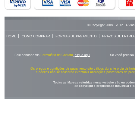
© Copyright 2008 - 2012 . 4 Vias
|
|
|
HOME
COMO COMPRAR
FORMAS DE PAGAMENTO
PRAZOS DE ENTRE
Fale conosco via
Formulário de Contato
,
clique aqui
Se você precisa
Os preços e condições de pagamento são válidos durante o dia de ho
e aceitos não se aplicarão eventuais alterações posteriores de pr
Todas as Marcas referidas neste website são ou podem 
de copyright e propriedade industrial e 