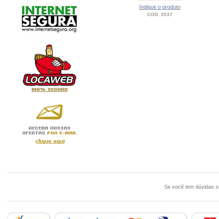
Indique o produto
COD. 3537
Se você tem dúvidas 