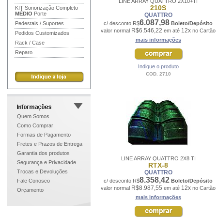
LINE ARRAY QUATTRO 2X10+TI
210S
KIT Sonorização Completo
MÉDIO
Porte
QUATTRO
6.087,98
Pedestais / Suportes
c/ desconto R$
Boleto/Depósito
R$6.546,22
12x
valor normal
em até
no Cartão
Pedidos Customizados
mais informações
Rack / Case
Reparo
Indique o produto
COD. 2710
Quem Somos
Como Comprar
Formas de Pagamento
Fretes e Prazos de Entrega
Garantia dos produtos
LINE ARRAY QUATTRO 2X8 TI
Segurança e Privacidade
RTX-8
Trocas e Devoluções
QUATTRO
8.358,42
Fale Conosco
c/ desconto R$
Boleto/Depósito
R$8.987,55
12x
valor normal
em até
no Cartão
Orçamento
mais informações