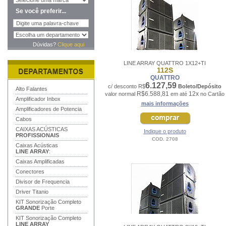
Se você preferir...
Dúvidas?
Clique aqui
LINE ARRAY QUATTRO 1X12+TI
112S
QUATTRO
6.127,59
c/ desconto R$
Boleto/Depósito
Alto Falantes
R$6.588,81
12x
valor normal
em até
no Cartão
Amplificador Inbox
mais informações
Amplificadores de Potencia
Cabos
CAIXAS ACÚSTICAS
Indique o produto
PROFISSIONAIS
COD. 2708
Caixas Acústicas
LINE ARRAY
:
Caixas Amplificadas
Conectores
Divisor de Frequencia
Driver Titanio
KIT Sonorização Completo
GRANDE
Porte
KIT Sonorização Completo
LINE ARRAY