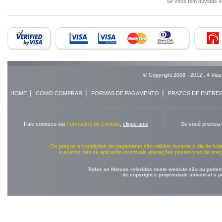
Se você tem dúvidas 
© Copyright 2008 - 2012 . 4 Vias
|
|
|
HOME
COMO COMPRAR
FORMAS DE PAGAMENTO
PRAZOS DE ENTRE
Fale conosco via
Formulário de Contato
,
clique aqui
Se você precisa
Os preços e condições de pagamento são válidos durante o dia de ho
e aceitos não se aplicarão eventuais alterações posteriores de pr
Todas as Marcas referidas neste website são ou podem 
de copyright e propriedade industrial e 