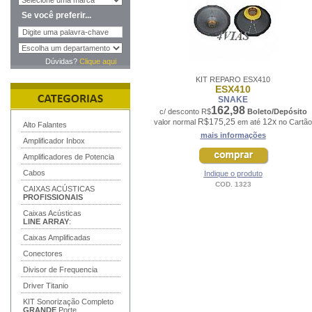
Se você preferir...
Dúvidas?
Clique aqui
KIT REPARO ESX410
ESX410
SNAKE
162,98
c/ desconto R$
Boleto/Depósito
R$175,25
12x
valor normal
em até
no Cartão
Alto Falantes
mais informações
Amplificador Inbox
Amplificadores de Potencia
Cabos
Indique o produto
COD. 1323
CAIXAS ACÚSTICAS
PROFISSIONAIS
Caixas Acústicas
LINE ARRAY
:
Caixas Amplificadas
Conectores
Divisor de Frequencia
Driver Titanio
KIT Sonorização Completo
GRANDE
Porte