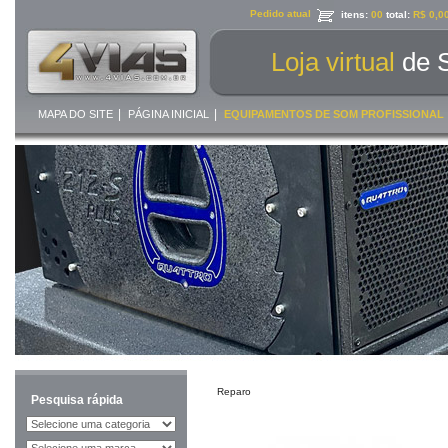
Pedido atual
itens:
00
total:
R$ 0,0
Loja virtual
de 
|
|
MAPA DO SITE
PÁGINA INICIAL
EQUIPAMENTOS DE SOM PROFISSIONAL
Reparo
Pesquisa rápida