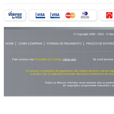
© Copyright 2008 - 2012 . 4 Vias
|
|
|
HOME
COMO COMPRAR
FORMAS DE PAGAMENTO
PRAZOS DE ENTRE
Fale conosco via
Formulário de Contato
,
clique aqui
Se você precisa
Os preços e condições de pagamento são válidos durante o dia de ho
e aceitos não se aplicarão eventuais alterações posteriores de pr
Todas as Marcas referidas neste website são ou podem 
de copyright e propriedade industrial e 