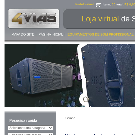
Pedido atual
itens:
00
total:
R$ 0,0
Loja virtual
de 
|
|
MAPA DO SITE
PÁGINA INICIAL
EQUIPAMENTOS DE SOM PROFISSIONAL
Combo
Pesquisa rápida