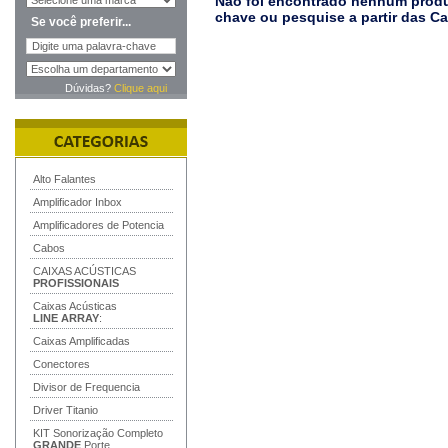
Não foi encontrado nenhum produt
chave ou pesquise a partir das C
Se você preferir...
Dúvidas?
Clique aqui
Alto Falantes
Amplificador Inbox
Amplificadores de Potencia
Cabos
CAIXAS ACÚSTICAS
PROFISSIONAIS
Caixas Acústicas
LINE ARRAY
:
Caixas Amplificadas
Conectores
Divisor de Frequencia
Driver Titanio
KIT Sonorização Completo
GRANDE
Porte