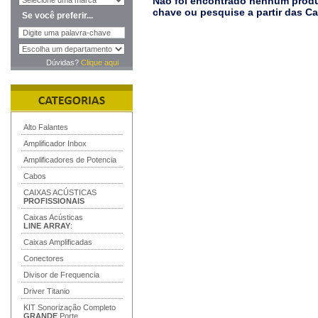
Não foi encontrado nenhum produt
chave ou pesquise a partir das C
Se você preferir...
Dúvidas?
Clique aqui
Alto Falantes
Amplificador Inbox
Amplificadores de Potencia
Cabos
CAIXAS ACÚSTICAS
PROFISSIONAIS
Caixas Acústicas
LINE ARRAY
:
Caixas Amplificadas
Conectores
Divisor de Frequencia
Driver Titanio
KIT Sonorização Completo
GRANDE
Porte