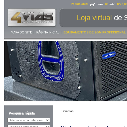
Pedido atual
itens:
00
total:
R$ 0,0
Loja virtual
de 
|
|
MAPA DO SITE
PÁGINA INICIAL
EQUIPAMENTOS DE SOM PROFISSIONAL
Cornetas
Pesquisa rápida