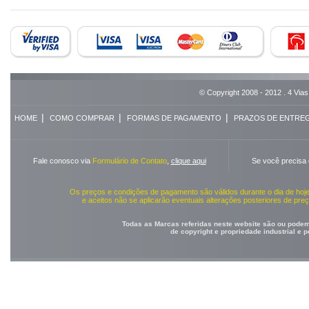
© Copyright 2008 - 2012 . 4 Vias
|
|
|
HOME
COMO COMPRAR
FORMAS DE PAGAMENTO
PRAZOS DE ENTRE
Fale conosco via
Formulário de Contato
,
clique aqui
Se você precisa
Os preços e condições de pagamento são válidos durante o dia de ho
e aceitos não se aplicarão eventuais alterações posteriores de pr
Todas as Marcas referidas neste website são ou podem 
de copyright e propriedade industrial e 