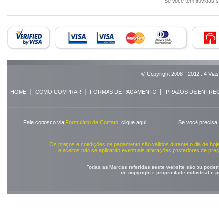
Se você tem dúvidas 
© Copyright 2008 - 2012 . 4 Vias
|
|
|
HOME
COMO COMPRAR
FORMAS DE PAGAMENTO
PRAZOS DE ENTRE
Fale conosco via
Formulário de Contato
,
clique aqui
Se você precisa
Os preços e condições de pagamento são válidos durante o dia de ho
e aceitos não se aplicarão eventuais alterações posteriores de pr
Todas as Marcas referidas neste website são ou podem 
de copyright e propriedade industrial e 