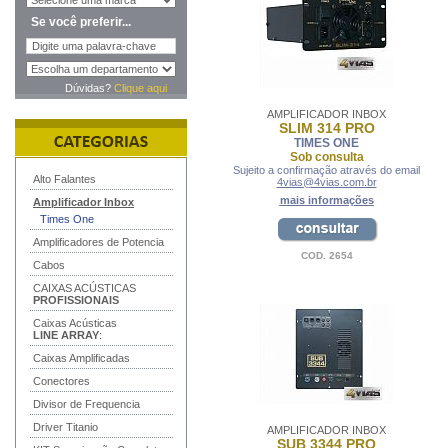
Se você preferir...
Dúvidas?
Clique aqui
AMPLIFICADOR INBOX
SLIM 314 PRO
TIMES ONE
Sob consulta
Sujeito a confirmação através do email
Alto Falantes
4vias@4vias.com.br
mais informações
Amplificador Inbox
Times One
Amplificadores de Potencia
COD. 2654
Cabos
CAIXAS ACÚSTICAS
PROFISSIONAIS
Caixas Acústicas
LINE ARRAY
:
Caixas Amplificadas
Conectores
Divisor de Frequencia
Driver Titanio
AMPLIFICADOR INBOX
SUB 3344 PRO