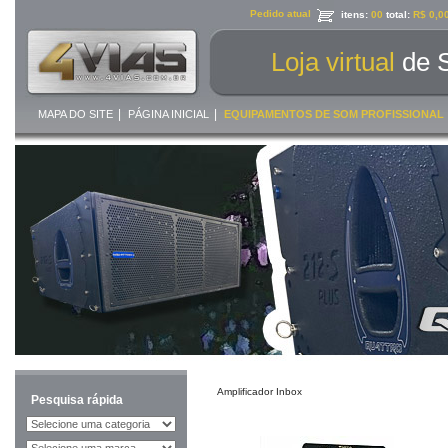
Pedido atual
itens:
00
total:
R$ 0,0
Loja virtual
de 
|
|
MAPA DO SITE
PÁGINA INICIAL
EQUIPAMENTOS DE SOM PROFISSIONAL
Amplificador Inbox
Pesquisa rápida