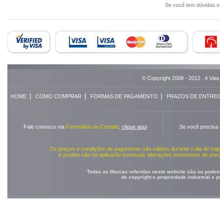
Se você tem dúvidas 
© Copyright 2008 - 2012 . 4 Vias
|
|
|
HOME
COMO COMPRAR
FORMAS DE PAGAMENTO
PRAZOS DE ENTRE
Fale conosco via
Formulário de Contato
,
clique aqui
Se você precisa
Os preços e condições de pagamento são válidos durante o dia de ho
e aceitos não se aplicarão eventuais alterações posteriores de pr
Todas as Marcas referidas neste website são ou podem 
de copyright e propriedade industrial e 