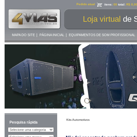
Pedido atual
itens:
00
total:
R$ 0,0
Loja virtual
de 
|
|
MAPA DO SITE
PÁGINA INICIAL
EQUIPAMENTOS DE SOM PROFISSIONAL
Kits Automotivos
Pesquisa rápida