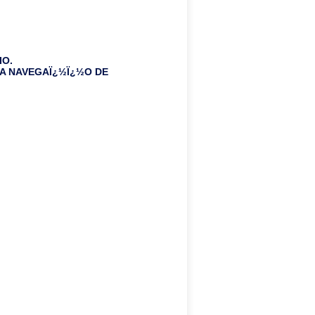
IO.
A NAVEGAÏ¿½Ï¿½O DE